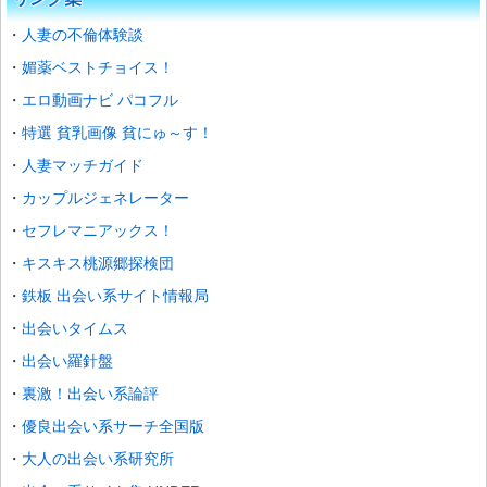
人妻の不倫体験談
媚薬ベストチョイス！
エロ動画ナビ パコフル
特選 貧乳画像 貧にゅ～す！
人妻マッチガイド
カップルジェネレーター
セフレマニアックス！
キスキス桃源郷探検団
鉄板 出会い系サイト情報局
出会いタイムス
出会い羅針盤
裏激！出会い系論評
優良出会い系サーチ全国版
大人の出会い系研究所