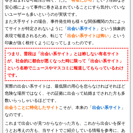
巻き込まれる可能性が高く、ただ「
有名だから
」という理由なき
安心感によって事件に巻き込まれていることにすら気付いていな
いユーザーも多いというのが実状です。
また大手サイトの場合、事件発生時も様々な関係機関の力によっ
てサイトが特定されないように「
出会い系サイト
」という抽象的
表現で報道されるため、転じて「
出会い系サイトは怖い
」という
印象が強く根付くようになってしまったのです。
つまり、普段は「出会い系サイト」とは称しない有名サイト
が、社会的に都合が悪くなった時に限って「出会い系サイト」
という名称でニュースやマスコミに報道してもらっているわけ
です。
実際の出会い系サイトは、最低限の用心を怠らなければそれほど
危険な場所ではなく、その証拠に出会って結婚までされた方も多
数いらっしゃいるほどです。
出会うことに特化したサイト
こそが、本来の「
出会い系サイト
」
なのです。
これまで出会いが見つからなかった方も、これから出会いを探そ
うとお考えの方も、当サイトでご紹介している情報を参考に、あ