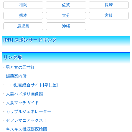
福岡
佐賀
長崎
熊本
大分
宮崎
鹿児島
沖縄
[PR] スポンサードリンク
リンク集
男と女の五寸釘
媚薬案内所
エロ動画総合サイト[卑し屋]
人妻ハメ撮り画像館
人妻マッチガイド
カップルジェネレーター
セフレマニアックス！
キスキス桃源郷探検団