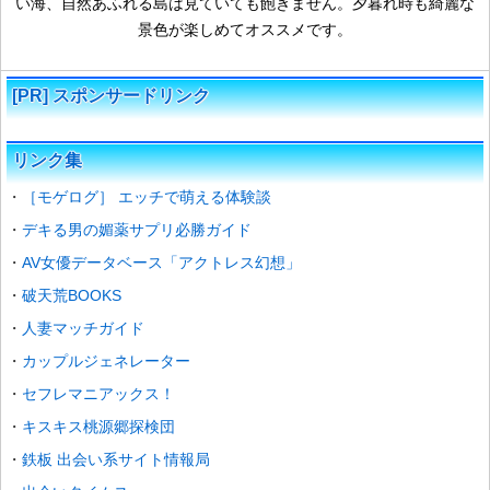
い海、自然あふれる島は見ていても飽きません。夕暮れ時も綺麗な
景色が楽しめてオススメです。
[PR] スポンサードリンク
リンク集
［モゲログ］ エッチで萌える体験談
デキる男の媚薬サプリ必勝ガイド
AV女優データベース「アクトレス幻想」
破天荒BOOKS
人妻マッチガイド
カップルジェネレーター
セフレマニアックス！
キスキス桃源郷探検団
鉄板 出会い系サイト情報局