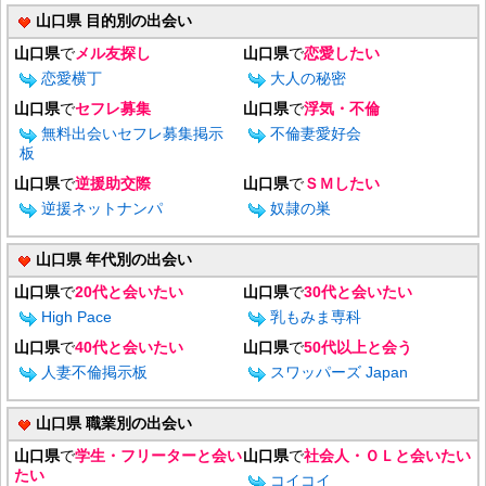
山口県 目的別の出会い
山口県
で
メル友探し
山口県
で
恋愛したい
恋愛横丁
大人の秘密
山口県
で
セフレ募集
山口県
で
浮気・不倫
無料出会いセフレ募集掲示
不倫妻愛好会
板
山口県
で
逆援助交際
山口県
で
ＳＭしたい
逆援ネットナンパ
奴隷の巣
山口県 年代別の出会い
山口県
で
20代と会いたい
山口県
で
30代と会いたい
High Pace
乳もみま専科
山口県
で
40代と会いたい
山口県
で
50代以上と会う
人妻不倫掲示板
スワッパーズ Japan
山口県 職業別の出会い
山口県
で
学生・フリーターと会い
山口県
で
社会人・ＯＬと会いたい
たい
コイコイ