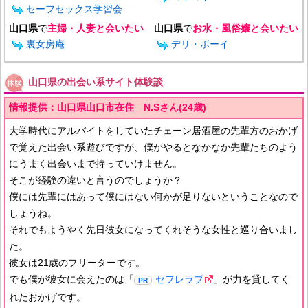
セーフセックス学習会
山口県
で
主婦・人妻と会いたい
山口県
で
お水・風俗嬢と会いたい
裏女房庵
デリ・ボーイ
山口県の出会い系サイト体験談
情報提供：山口県山口市在住 N.Sさん(24歳)
大学時代にアルバイトをしていたチェーン居酒屋の先輩方のおかげ
で覚えた出会い系遊びですが、僕がやるとなかなか先輩たちのよう
にうまく出会いまで持っていけません。
そこが経験の違いと言うのでしょうか？
僕には先輩にはあって僕にはない何かが足りないということなので
しょうね。
それでもようやく先日彼女になってくれそうな女性と巡り合いまし
た。
彼女は21歳のフリーターです。
でも僕が彼女に会えたのは「
セフレラブ
」が力を貸してく
れたおかげです。