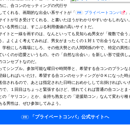
めに、合コンのセッティングの代行サ
してくれる、画期的な出会い系サイトが「
プライベートコンパ
」
サイトが引き受けてくれる、と書いたほうがわかりやすいかもしれない
ている男性には、すこぶる利用価値の高いサイトだ。
サイトと一線を画すのは、なんといっても見知らぬ男女が「複数で会う
う。よくよく考えてみれば、男女がまったくの１対１で出会うなんてこ
、学校にしろ職場にしろ、その他大勢との人間関係の中で、特定の異性
ていくのが恋愛というもの。その「自然な出会い」を新しい形で提供し
のコンセプトなのだ。
ってシンプル。参加可能な曜日や時間帯と、希望する合コンのプランな
登録しればいいだけ。希望する合コンのセッティングがＯＫになった時
送信されるので、あとは指定された日時におめかしして出掛ければいい
ので、１回目はちょっと緊張するけど、慣れてくれば普通の合コンとま
との「ヤリコン」とか、金持ち熟女との「逆援助コン」なんて変わり種
ある男性は、ぜひ参加してみよう。
「プライベートコンパ」
公式サイトへ