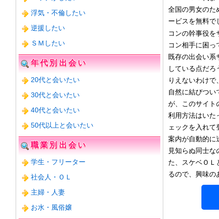
全国の男女のた
浮気・不倫したい
ービスを無料で
逆援したい
コンの幹事役を
ＳＭしたい
コン相手に困っ
既存の出会い系
年代別出会い
している点だろ
20代と会いたい
りえないわけで
自然に結びつい
30代と会いたい
が、このサイト
40代と会いたい
利用方法はいた
50代以上と会いたい
ェックを入れて
案内が自動的に
職業別出会い
見知らぬ同士な
学生・フリーター
た、スケベＯＬ
るので、興味の
社会人・ＯＬ
主婦・人妻
お水・風俗嬢