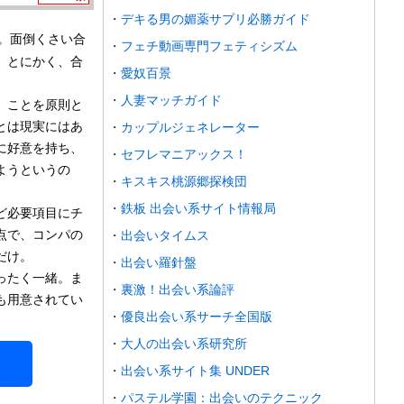
デキる男の媚薬サプリ必勝ガイド
。面倒くさい合
フェチ動画専門フェティシズム
。とにかく、合
愛奴百景
人妻マッチガイド
」ことを原則と
とは現実にはあ
カップルジェネレーター
に好意を持ち、
セフレマニアックス！
ようというの
キスキス桃源郷探検団
鉄板 出会い系サイト情報局
ど必要項目にチ
点で、コンパの
出会いタイムス
だけ。
出会い羅針盤
ったく一緒。ま
裏激！出会い系論評
も用意されてい
優良出会い系サーチ全国版
大人の出会い系研究所
出会い系サイト集 UNDER
パステル学園：出会いのテクニック