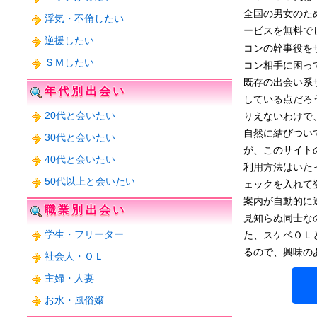
全国の男女のた
浮気・不倫したい
ービスを無料で
逆援したい
コンの幹事役を
ＳＭしたい
コン相手に困っ
既存の出会い系
年代別出会い
している点だろ
20代と会いたい
りえないわけで
自然に結びつい
30代と会いたい
が、このサイト
40代と会いたい
利用方法はいた
50代以上と会いたい
ェックを入れて
案内が自動的に
職業別出会い
見知らぬ同士な
学生・フリーター
た、スケベＯＬ
るので、興味の
社会人・ＯＬ
主婦・人妻
お水・風俗嬢