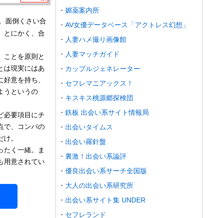
媚薬案内所
。面倒くさい合
AV女優データベース「アクトレス幻想」
。とにかく、合
人妻ハメ撮り画像館
人妻マッチガイド
」ことを原則と
とは現実にはあ
カップルジェネレーター
に好意を持ち、
セフレマニアックス！
ようというの
キスキス桃源郷探検団
鉄板 出会い系サイト情報局
ど必要項目にチ
点で、コンパの
出会いタイムス
だけ。
出会い羅針盤
ったく一緒。ま
裏激！出会い系論評
も用意されてい
優良出会い系サーチ全国版
大人の出会い系研究所
出会い系サイト集 UNDER
セフレランド