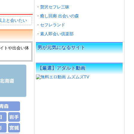
贅沢セフレ三昧
癒し回廊 出会いの森
代以上と会いたい
セフレランド
素人即会い倶楽部
男が元気になるサイト
イトや出会い体
【厳選】アダルト動画