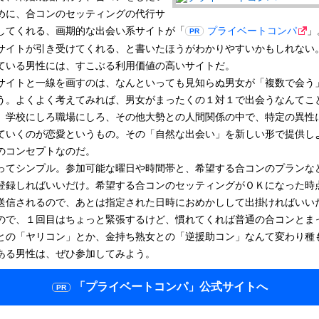
めに、合コンのセッティングの代行サ
してくれる、画期的な出会い系サイトが「
プライベートコンパ
」
サイトが引き受けてくれる、と書いたほうがわかりやすいかもしれない
ている男性には、すこぶる利用価値の高いサイトだ。
サイトと一線を画すのは、なんといっても見知らぬ男女が「複数で会う
う。よくよく考えてみれば、男女がまったくの１対１で出会うなんてこ
、学校にしろ職場にしろ、その他大勢との人間関係の中で、特定の異性
ていくのが恋愛というもの。その「自然な出会い」を新しい形で提供し
のコンセプトなのだ。
ってシンプル。参加可能な曜日や時間帯と、希望する合コンのプランな
登録しればいいだけ。希望する合コンのセッティングがＯＫになった時
送信されるので、あとは指定された日時におめかしして出掛ければいい
ので、１回目はちょっと緊張するけど、慣れてくれば普通の合コンとま
との「ヤリコン」とか、金持ち熟女との「逆援助コン」なんて変わり種
ある男性は、ぜひ参加してみよう。
「プライベートコンパ」
公式サイトへ