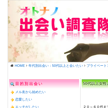
HOME
年代別出会い：50代以上と会いたい
プライベート
目的別出会い
50代以上女
メル友から始めたい
恋愛したい
エッチがしたい
２０～６０代ま