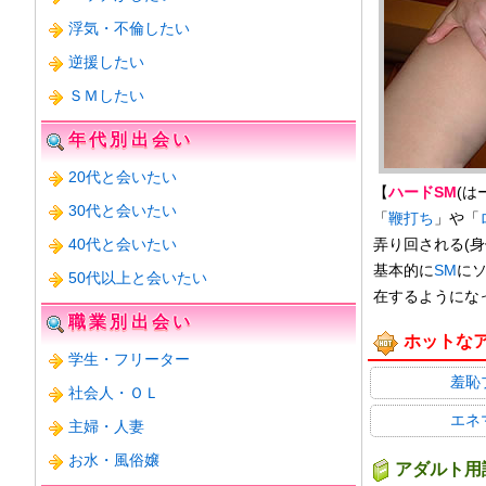
浮気・不倫したい
逆援したい
ＳＭしたい
年代別出会い
20代と会いたい
【
ハードSM
(は
30代と会いたい
「
鞭打ち
」や「
40代と会いたい
弄り回される(
基本的に
SM
に
50代以上と会いたい
在するようにな
職業別出会い
ホットな
学生・フリーター
羞恥
社会人・ＯＬ
エネ
主婦・人妻
お水・風俗嬢
アダルト用