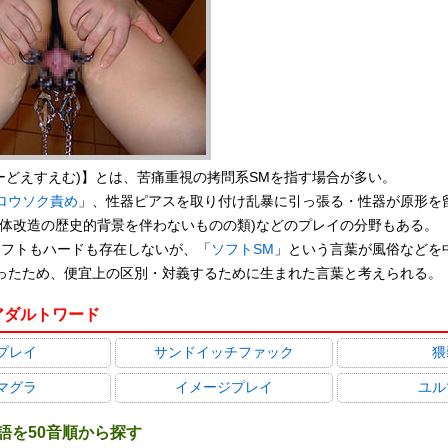
ーどえすえむ)】とは、苦痛重視の拷問系SMを指す場合が多い。
ロウソク責め
」、性器ピアスを取り付け乱暴に引っ張る・性器が原形を
身体改造の歴史的背景を伴わないものの類)などのプレイの分野もある。
ソフトもハードも存在しないが、「
ソフトSM
」という言葉が風俗などを
ったため、便宜上の区別・対義するために生まれた言葉と考えられる。
アダルトワード
プレイ
サンドイッチファック
猥
マグラ
イメージプレイ
ユル
語を50音順から探す