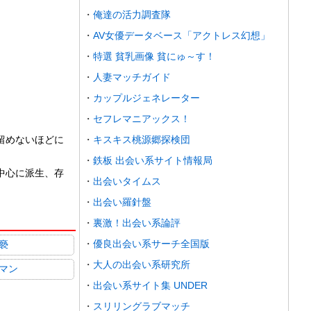
俺達の活力調査隊
AV女優データベース「アクトレス幻想」
特選 貧乳画像 貧にゅ～す！
人妻マッチガイド
カップルジェネレーター
セフレマニアックス！
留めないほどに
キスキス桃源郷探検団
鉄板 出会い系サイト情報局
中心に派生、存
出会いタイムス
出会い羅針盤
裏激！出会い系論評
優良出会い系サーチ全国版
褻
大人の出会い系研究所
マン
出会い系サイト集 UNDER
スリリングラブマッチ