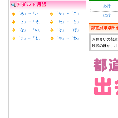
アダルト用語
あ行
「あ」～「お」
「か」～「こ」
は行
「さ」～「そ」
「た」～「と」
都道府県別出
「な」～「の」
「は」～「ほ」
「ま」～「も」
「や」～「わ」
お住まいの都道
験談のほか、オ